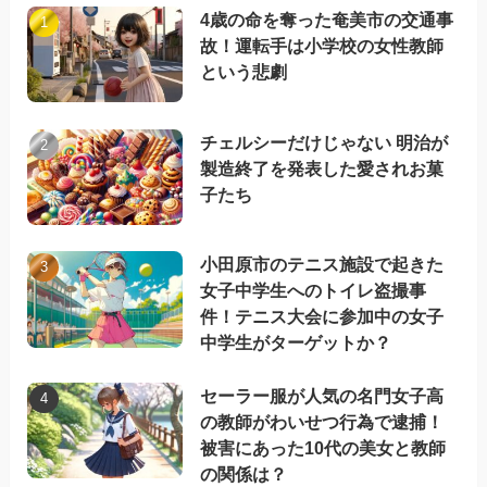
4歳の命を奪った奄美市の交通事
故！運転手は小学校の女性教師
という悲劇
チェルシーだけじゃない 明治が
製造終了を発表した愛されお菓
子たち
小田原市のテニス施設で起きた
女子中学生へのトイレ盗撮事
件！テニス大会に参加中の女子
中学生がターゲットか？
セーラー服が人気の名門女子高
の教師がわいせつ行為で逮捕！
被害にあった10代の美女と教師
の関係は？