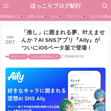
ほっこりブログ紀行
の豆知識あれこれ
お問い合わせ
ホーム
プロフィール
ちまたの話題あ
「推し」に囲まれる夢、叶えませ
2026
んか？AI SNSアプリ『Aily』が
2/07
ついにiOSベータ版で登場！
2026年2月7日
ALL(すべて)
ちまたの話題あれこれ