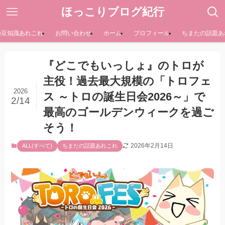
ほっこりブログ紀行
の豆知識あれこれ
お問い合わせ
ホーム
プロフィール
ちまたの話題あ
『どこでもいっしょ』のトロが
主役！過去最大規模の「トロフェ
2026
ス ～トロの誕生日会2026～」で
2/14
最高のゴールデンウィークを過ご
そう！
2026年2月14日
ALL(すべて)
ちまたの話題あれこれ