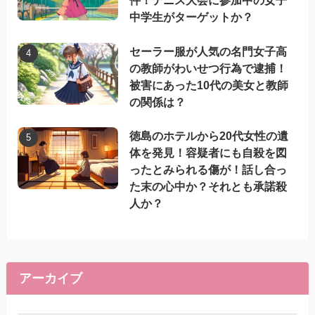
件！テニス大会に参加中の女子
中学生がターゲットか？
セーラー服が人気の名門女子高
の教師がわいせつ行為で逮捕！
被害にあった10代の美女と教師
の関係は？
徳島のホテルから20代女性の遺
体を発見！容疑者にも自殺を図
ったとみられる傷が！話し合っ
た末の心中か？それとも承諾殺
人か？
アーカイブ