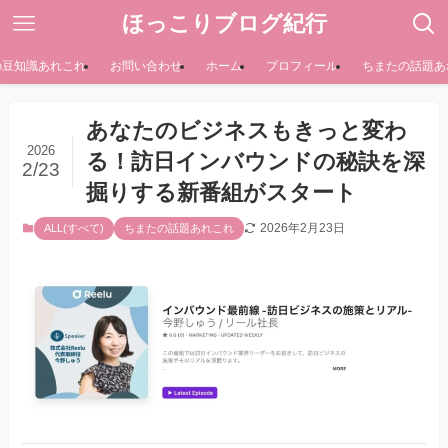
ほっこりブログ紀行
の豆知識あれこれ
お問い合わせ
ホーム
プロフィール
ちまたの話題あ
あなたのビジネスもきっと変わ
2026
る！訪日インバウンドの秘訣を深
2/23
掘りする新番組がスタート
2026年2月23日
ALL(すべて)
ちまたの話題あれこれ