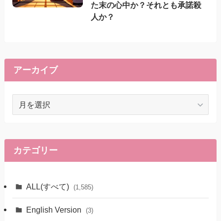
た末の心中か？それとも承諾殺
人か？
アーカイブ
ア
ー
カ
イ
ブ
カテゴリー
ALL(すべて)
(1,585)
English Version
(3)