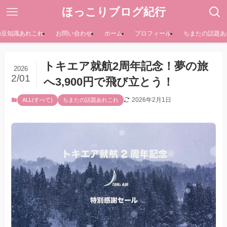
ほっこりブログ紀行
の豆知識あれこれ
お問い合わせ
ホーム
プロフィール
ちまたの話題あ
トキエア就航2周年記念！夢の旅
2026
2/01
へ3,900円で飛び立とう！
2026年2月1日
ALL(すべて)
ちまたの話題あれこれ