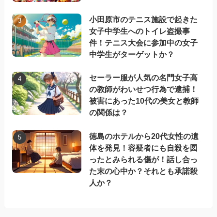
小田原市のテニス施設で起きた
女子中学生へのトイレ盗撮事
件！テニス大会に参加中の女子
中学生がターゲットか？
セーラー服が人気の名門女子高
の教師がわいせつ行為で逮捕！
被害にあった10代の美女と教師
の関係は？
徳島のホテルから20代女性の遺
体を発見！容疑者にも自殺を図
ったとみられる傷が！話し合っ
た末の心中か？それとも承諾殺
人か？