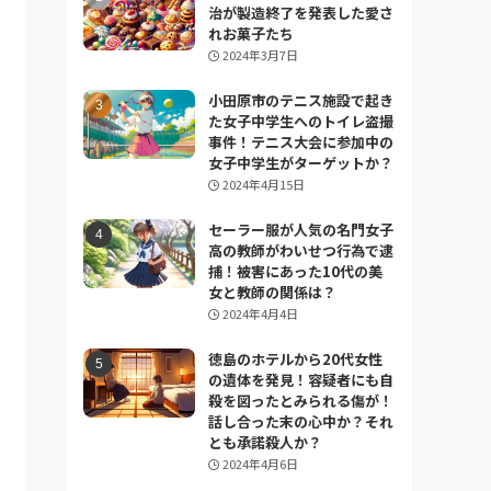
治が製造終了を発表した愛さ
れお菓子たち
2024年3月7日
小田原市のテニス施設で起き
た女子中学生へのトイレ盗撮
事件！テニス大会に参加中の
女子中学生がターゲットか？
2024年4月15日
セーラー服が人気の名門女子
高の教師がわいせつ行為で逮
捕！被害にあった10代の美
女と教師の関係は？
2024年4月4日
徳島のホテルから20代女性
の遺体を発見！容疑者にも自
殺を図ったとみられる傷が！
話し合った末の心中か？それ
とも承諾殺人か？
2024年4月6日