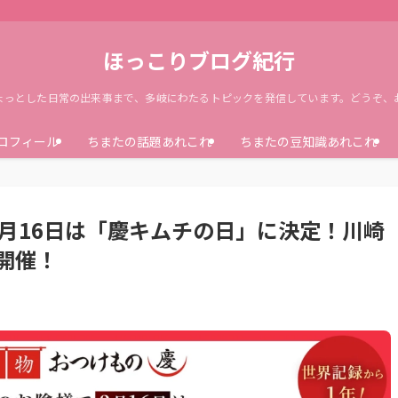
ほっこりブログ紀行
ょっとした日常の出来事まで、多岐にわたるトピックを発信しています。どうぞ、
ロフィール
ちまたの話題あれこれ
ちまたの豆知識あれこれ
2月16日は「慶キムチの日」に決定！川崎
開催！