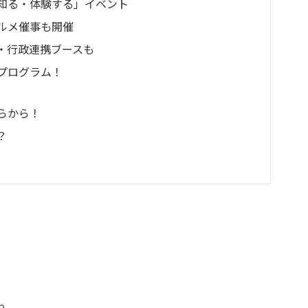
知る・体験する」イベント
ルメ催事も開催
・行政連携ブースも
プログラム！
）
らから！
？
ね。