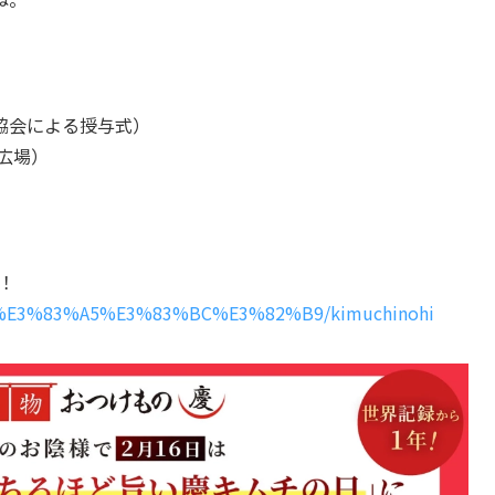
念日協会による授与式）
央広場）
！
%8B%E3%83%A5%E3%83%BC%E3%82%B9/kimuchinohi