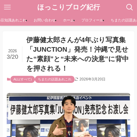
ほっこりブログ紀行
の豆知識あれこれ
お問い合わせ
ホーム
プロフィール
ちまたの話題あ
伊藤健太郎さんが4年ぶり写真集
「JUNCTION」発売！沖縄で見せ
2026
3/20
た“素顔”と“未来への決意”に背中
を押される！
2026年3月20日
ALL(すべて)
ちまたの話題あれこれ