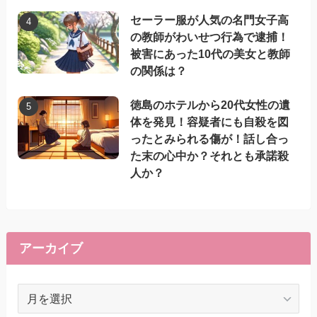
セーラー服が人気の名門女子高
の教師がわいせつ行為で逮捕！
被害にあった10代の美女と教師
の関係は？
徳島のホテルから20代女性の遺
体を発見！容疑者にも自殺を図
ったとみられる傷が！話し合っ
た末の心中か？それとも承諾殺
人か？
アーカイブ
ア
ー