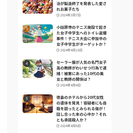
治が製造終了を発表した愛さ
れお菓子たち
2024年3月7日
小田原市のテニス施設で起き
た女子中学生へのトイレ盗撮
事件！テニス大会に参加中の
女子中学生がターゲットか？
2024年4月15日
セーラー服が人気の名門女子
高の教師がわいせつ行為で逮
捕！被害にあった10代の美
女と教師の関係は？
2024年4月4日
徳島のホテルから20代女性
の遺体を発見！容疑者にも自
殺を図ったとみられる傷が！
話し合った末の心中か？それ
とも承諾殺人か？
2024年4月6日