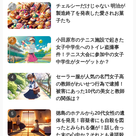
チェルシーだけじゃない 明治が
製造終了を発表した愛されお菓
子たち
小田原市のテニス施設で起きた
女子中学生へのトイレ盗撮事
件！テニス大会に参加中の女子
中学生がターゲットか？
セーラー服が人気の名門女子高
の教師がわいせつ行為で逮捕！
被害にあった10代の美女と教師
の関係は？
徳島のホテルから20代女性の遺
体を発見！容疑者にも自殺を図
ったとみられる傷が！話し合っ
た末の心中か？それとも承諾殺