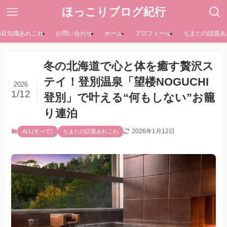
ほっこりブログ紀行
の豆知識あれこれ
お問い合わせ
ホーム
プロフィール
ちまたの話題あ
冬の北海道で心と体を癒す贅沢ス
テイ！登別温泉「望楼NOGUCHI
2026
1/12
登別」で叶える“何もしない”お籠
り連泊
2026年1月12日
ALL(すべて)
ちまたの話題あれこれ