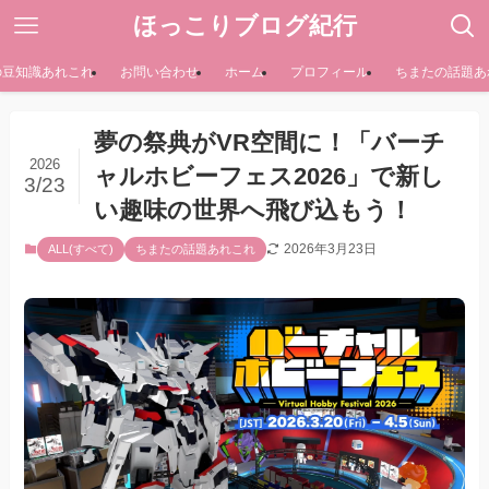
ほっこりブログ紀行
の豆知識あれこれ
お問い合わせ
ホーム
プロフィール
ちまたの話題あ
夢の祭典がVR空間に！「バーチ
2026
ャルホビーフェス2026」で新し
3/23
い趣味の世界へ飛び込もう！
2026年3月23日
ALL(すべて)
ちまたの話題あれこれ