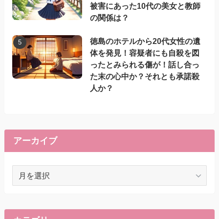
被害にあった10代の美女と教師
の関係は？
徳島のホテルから20代女性の遺
体を発見！容疑者にも自殺を図
ったとみられる傷が！話し合っ
た末の心中か？それとも承諾殺
人か？
アーカイブ
ア
ー
カ
イ