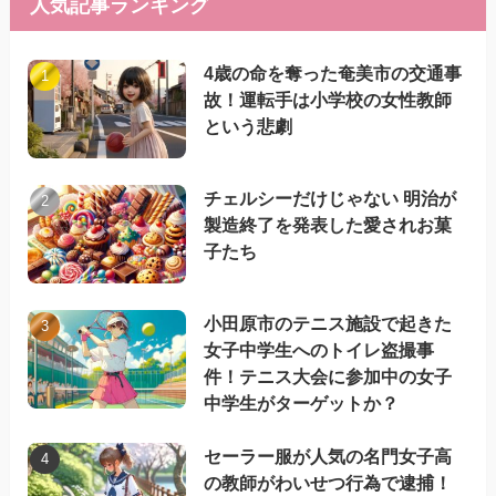
人気記事ランキング
4歳の命を奪った奄美市の交通事
故！運転手は小学校の女性教師
という悲劇
チェルシーだけじゃない 明治が
製造終了を発表した愛されお菓
子たち
小田原市のテニス施設で起きた
女子中学生へのトイレ盗撮事
件！テニス大会に参加中の女子
中学生がターゲットか？
セーラー服が人気の名門女子高
の教師がわいせつ行為で逮捕！