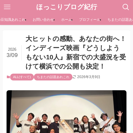
ほっこりブログ紀行
の豆知識あれこれ
お問い合わせ
ホーム
プロフィール
ちまたの話題あ
大ヒットの感動、あなたの街へ！
インディーズ映画『どうしよう
2026
3/09
もない10人』新宿での大盛況を受
けて横浜での公開も決定！
2026年3月9日
ALL(すべて)
ちまたの話題あれこれ