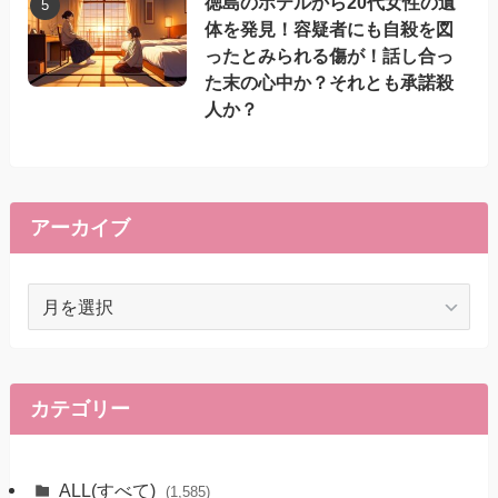
徳島のホテルから20代女性の遺
体を発見！容疑者にも自殺を図
ったとみられる傷が！話し合っ
た末の心中か？それとも承諾殺
人か？
アーカイブ
ア
ー
カ
イ
ブ
カテゴリー
ALL(すべて)
(1,585)