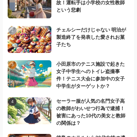
故！運転手は小学校の女性教師
という悲劇
チェルシーだけじゃない 明治が
製造終了を発表した愛されお菓
子たち
小田原市のテニス施設で起きた
女子中学生へのトイレ盗撮事
件！テニス大会に参加中の女子
中学生がターゲットか？
セーラー服が人気の名門女子高
の教師がわいせつ行為で逮捕！
被害にあった10代の美女と教師
の関係は？