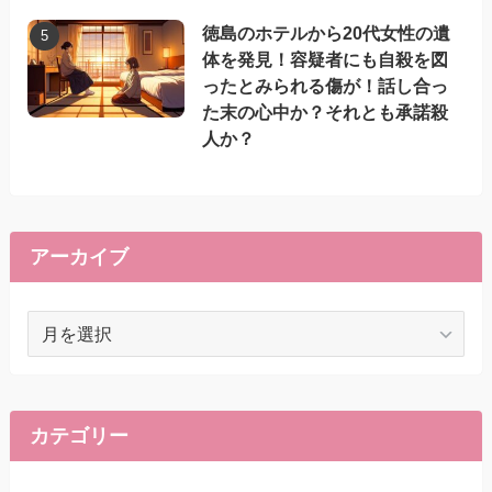
徳島のホテルから20代女性の遺
体を発見！容疑者にも自殺を図
ったとみられる傷が！話し合っ
た末の心中か？それとも承諾殺
人か？
アーカイブ
ア
ー
カ
イ
ブ
カテゴリー