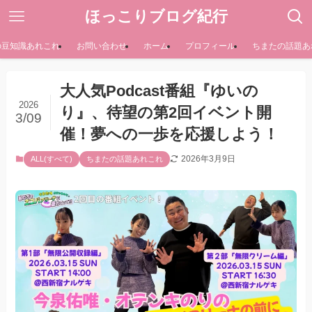
ほっこりブログ紀行
の豆知識あれこれ
お問い合わせ
ホーム
プロフィール
ちまたの話題あ
大人気Podcast番組『ゆいの
2026
り』、待望の第2回イベント開
3/09
催！夢への一歩を応援しよう！
2026年3月9日
ALL(すべて)
ちまたの話題あれこれ