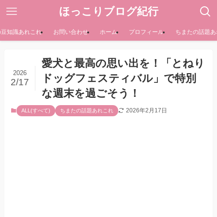
ほっこりブログ紀行
の豆知識あれこれ
お問い合わせ
ホーム
プロフィール
ちまたの話題あ
愛犬と最高の思い出を！「とねり
2026
ドッグフェスティバル」で特別
2/17
な週末を過ごそう！
2026年2月17日
ALL(すべて)
ちまたの話題あれこれ