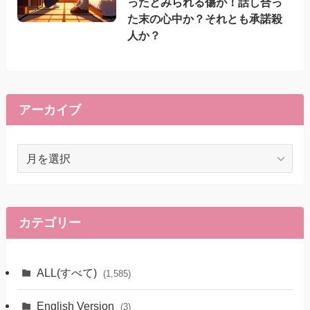
ったとみられる傷が！話し合っ
た末の心中か？それとも承諾殺
人か？
アーカイブ
ア
ー
カ
イ
ブ
カテゴリー
ALL(すべて)
(1,585)
English Version
(3)