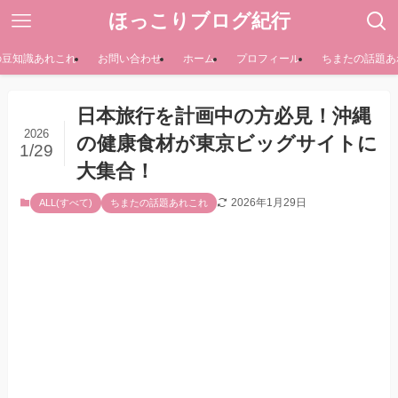
ほっこりブログ紀行
の豆知識あれこれ
お問い合わせ
ホーム
プロフィール
ちまたの話題あ
日本旅行を計画中の方必見！沖縄
2026
の健康食材が東京ビッグサイトに
1/29
大集合！
2026年1月29日
ALL(すべて)
ちまたの話題あれこれ