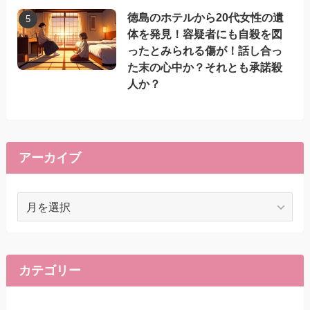
徳島のホテルから20代女性の遺
体を発見！容疑者にも自殺を図
ったとみられる傷が！話し合っ
た末の心中か？それとも承諾殺
人か？
アーカイブ
ア
ー
カ
イ
ブ
カテゴリー