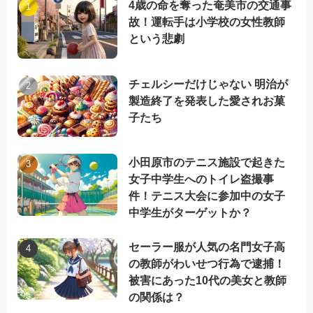
4歳の命を奪った奄美市の交通事
故！運転手は小学校の女性教師
という悲劇
チェルシーだけじゃない 明治が
製造終了を発表した愛されお菓
子たち
小田原市のテニス施設で起きた
女子中学生へのトイレ盗撮事
件！テニス大会に参加中の女子
中学生がターゲットか？
セーラー服が人気の名門女子高
の教師がわいせつ行為で逮捕！
被害にあった10代の美女と教師
の関係は？