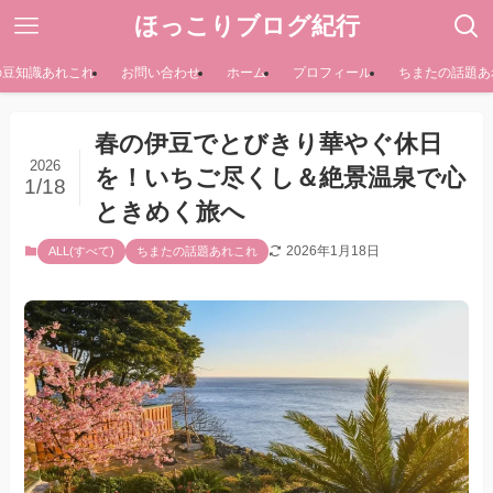
ほっこりブログ紀行
の豆知識あれこれ
お問い合わせ
ホーム
プロフィール
ちまたの話題あ
春の伊豆でとびきり華やぐ休日
2026
を！いちご尽くし＆絶景温泉で心
1/18
ときめく旅へ
2026年1月18日
ALL(すべて)
ちまたの話題あれこれ