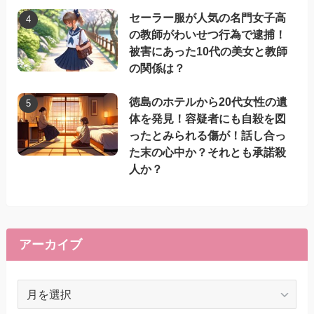
セーラー服が人気の名門女子高
の教師がわいせつ行為で逮捕！
被害にあった10代の美女と教師
の関係は？
徳島のホテルから20代女性の遺
体を発見！容疑者にも自殺を図
ったとみられる傷が！話し合っ
た末の心中か？それとも承諾殺
人か？
アーカイブ
ア
ー