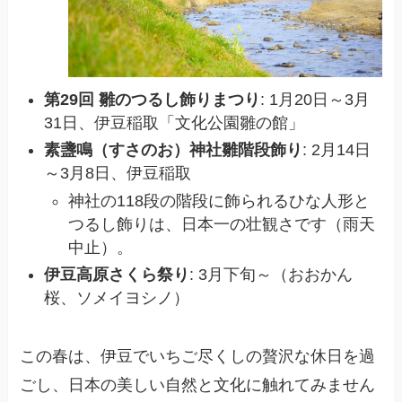
第29回 雛のつるし飾りまつり
: 1月20日～3月
31日、伊豆稲取「文化公園雛の館」
素盞鳴（すさのお）神社雛階段飾り
: 2月14日
～3月8日、伊豆稲取
神社の118段の階段に飾られるひな人形と
つるし飾りは、日本一の壮観さです（雨天
中止）。
伊豆高原さくら祭り
: 3月下旬～（おおかん
桜、ソメイヨシノ）
この春は、伊豆でいちご尽くしの贅沢な休日を過
ごし、日本の美しい自然と文化に触れてみません