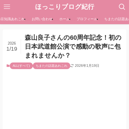
ほっこりブログ紀行
の豆知識あれこれ
お問い合わせ
ホーム
プロフィール
ちまたの話題あ
森山良子さんの60周年記念！初の
2026
日本武道館公演で感動の歌声に包
1/19
まれませんか？
2026年1月19日
ALL(すべて)
ちまたの話題あれこれ