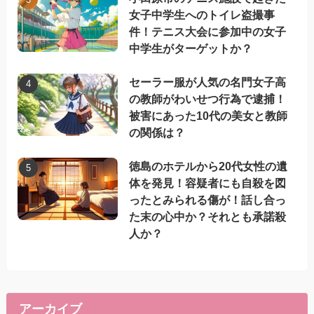
女子中学生へのトイレ盗撮事
件！テニス大会に参加中の女子
中学生がターゲットか？
セーラー服が人気の名門女子高
の教師がわいせつ行為で逮捕！
被害にあった10代の美女と教師
の関係は？
徳島のホテルから20代女性の遺
体を発見！容疑者にも自殺を図
ったとみられる傷が！話し合っ
た末の心中か？それとも承諾殺
人か？
アーカイブ