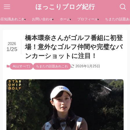
ほっこりブログ紀行
の豆知識あれこれ
お問い合わせ
ホーム
プロフィール
ちまたの話題あ
橋本環奈さんがゴルフ番組に初登
2026
場！意外なゴルフ仲間や完璧なバ
1/25
ンカーショットに注目！
2026年1月25日
ALL(すべて)
ちまたの話題あれこれ