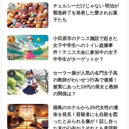
チェルシーだけじゃない 明治が
製造終了を発表した愛されお菓
子たち
小田原市のテニス施設で起きた
女子中学生へのトイレ盗撮事
件！テニス大会に参加中の女子
中学生がターゲットか？
セーラー服が人気の名門女子高
の教師がわいせつ行為で逮捕！
被害にあった10代の美女と教師
の関係は？
徳島のホテルから20代女性の遺
体を発見！容疑者にも自殺を図
ったとみられる傷が！話し合っ
た末の心中か？それとも承諾殺