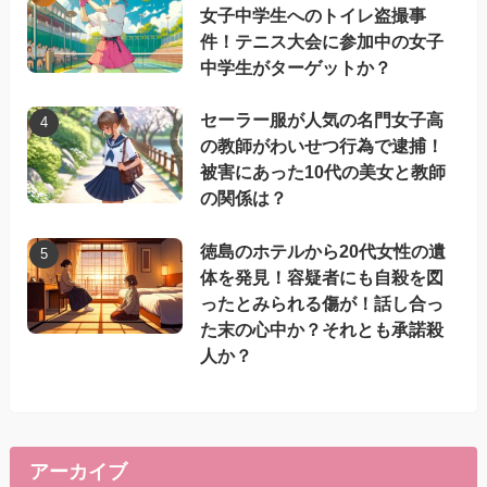
女子中学生へのトイレ盗撮事
件！テニス大会に参加中の女子
中学生がターゲットか？
セーラー服が人気の名門女子高
の教師がわいせつ行為で逮捕！
被害にあった10代の美女と教師
の関係は？
徳島のホテルから20代女性の遺
体を発見！容疑者にも自殺を図
ったとみられる傷が！話し合っ
た末の心中か？それとも承諾殺
人か？
アーカイブ