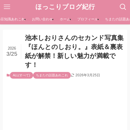
ほっこりブログ紀行
の豆知識あれこれ
お問い合わせ
ホーム
プロフィール
ちまたの話題あ
池本しおりさんのセカンド写真集
『ほんとのしおり。』表紙＆裏表
2026
3/25
紙が解禁！新しい魅力が満載で
す！
2026年3月25日
ALL(すべて)
ちまたの話題あれこれ