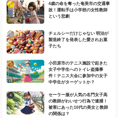
4歳の命を奪った奄美市の交通事
故！運転手は小学校の女性教師
という悲劇
チェルシーだけじゃない 明治が
製造終了を発表した愛されお菓
子たち
小田原市のテニス施設で起きた
女子中学生へのトイレ盗撮事
件！テニス大会に参加中の女子
中学生がターゲットか？
セーラー服が人気の名門女子高
の教師がわいせつ行為で逮捕！
被害にあった10代の美女と教師
の関係は？