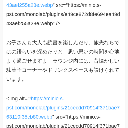
43aef255a28e.webp
” src=”https://minio.s-
pst.com/monolab/plugins/e49ce872d8fe694ea49d
43aef255a28e.webp” />
お子さんも大人も読書を楽しんだり、旅先ならで
はの語らいを深めたりと、思い思いの時間を心地
よく過ごせますよ。ラウンジ内には、昔懐かしい
駄菓子コーナーやドリンクスペースも設けられて
います。
<img alt="!
https://minio.s-
pst.com/monolab/plugins/21cecdd70914f371bae7
63110f35cb80.webp
” src=”https://minio.s-
pst.com/monolab/plugins/21cecdd70914f371bae7