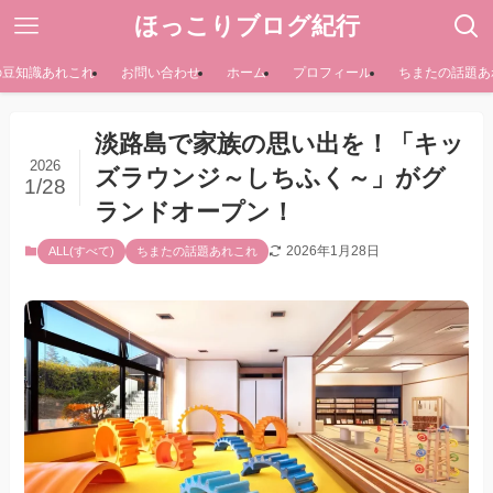
ほっこりブログ紀行
の豆知識あれこれ
お問い合わせ
ホーム
プロフィール
ちまたの話題あ
淡路島で家族の思い出を！「キッ
2026
ズラウンジ～しちふく～」がグ
1/28
ランドオープン！
2026年1月28日
ALL(すべて)
ちまたの話題あれこれ