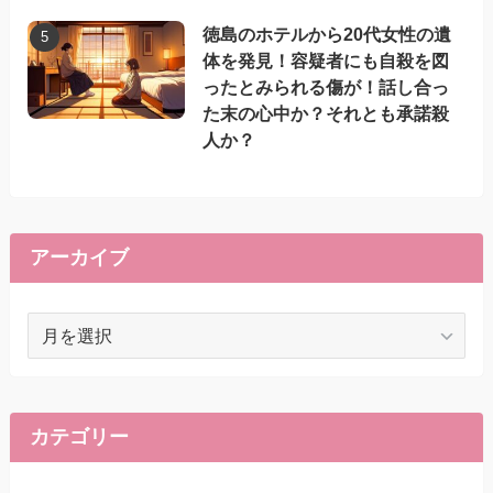
徳島のホテルから20代女性の遺
体を発見！容疑者にも自殺を図
ったとみられる傷が！話し合っ
た末の心中か？それとも承諾殺
人か？
アーカイブ
ア
ー
カ
イ
ブ
カテゴリー