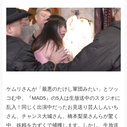
ケムリさんが「最悪のたけし軍団みたい」とツッ
コむ中、『MAD5』の5人は生放送中のスタジオに
乱入！同じく出演中だったお見送り芸人しんいち
さん、チャンス大城さん、橋本梨菜さんらが驚く
中、妖精を力ずくで捕獲します。しかし、生放送