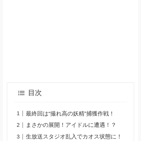
目次
最終回は“撮れ高の妖精”捕獲作戦！
まさかの展開！アイドルに遭遇！？
生放送スタジオ乱入でカオス状態に！