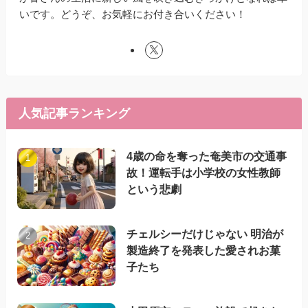
いです。どうぞ、お気軽にお付き合いください！
人気記事ランキング
4歳の命を奪った奄美市の交通事
故！運転手は小学校の女性教師
という悲劇
チェルシーだけじゃない 明治が
製造終了を発表した愛されお菓
子たち