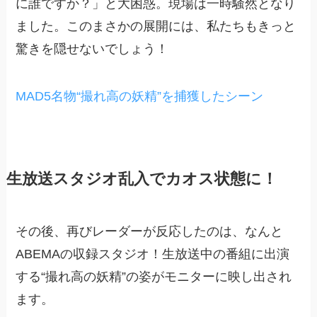
に誰ですか？」と大困惑。現場は一時騒然となり
ました。このまさかの展開には、私たちもきっと
驚きを隠せないでしょう！
MAD5名物“撮れ高の妖精”を捕獲したシーン
生放送スタジオ乱入でカオス状態に！
その後、再びレーダーが反応したのは、なんと
ABEMAの収録スタジオ！生放送中の番組に出演
する“撮れ高の妖精”の姿がモニターに映し出され
ます。