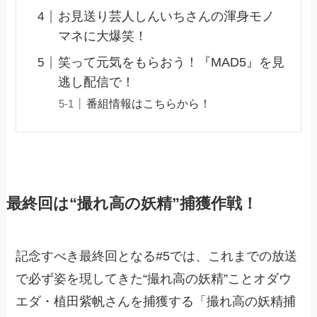
お見送り芸人しんいちさんの渾身モノ
マネに大爆笑！
笑って元気をもらおう！『MAD5』を見
逃し配信で！
番組情報はこちらから！
最終回は“撮れ高の妖精”捕獲作戦！
記念すべき最終回となる#5では、これまでの放送
で必ず姿を現してきた“撮れ高の妖精”ことオダウ
エダ・植田紫帆さんを捕獲する「撮れ高の妖精捕