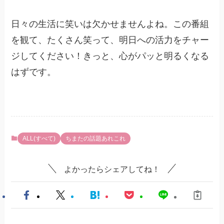
日々の生活に笑いは欠かせませんよね。この番組
を観て、たくさん笑って、明日への活力をチャー
ジしてください！きっと、心がパッと明るくなる
はずです。
ALL(すべて)
ちまたの話題あれこれ
よかったらシェアしてね！