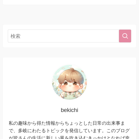
bekichi
私の趣味から得た情報からちょっとした日常の出来事ま
で、多岐にわたるトピックを発信しています。このブログ
が皆さんの生活に新しい風を吹き込むきっかけとなれば幸