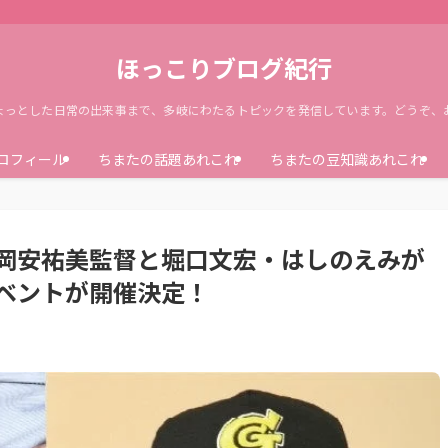
ほっこりブログ紀行
ょっとした日常の出来事まで、多岐にわたるトピックを発信しています。どうぞ、
ロフィール
ちまたの話題あれこれ
ちまたの豆知識あれこれ
岡安祐美監督と堀口文宏・はしのえみが
ベントが開催決定！