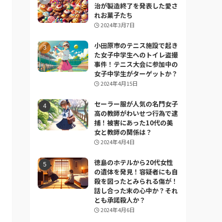
治が製造終了を発表した愛さ
れお菓子たち
2024年3月7日
小田原市のテニス施設で起き
た女子中学生へのトイレ盗撮
事件！テニス大会に参加中の
女子中学生がターゲットか？
2024年4月15日
セーラー服が人気の名門女子
高の教師がわいせつ行為で逮
捕！被害にあった10代の美
女と教師の関係は？
2024年4月4日
徳島のホテルから20代女性
の遺体を発見！容疑者にも自
殺を図ったとみられる傷が！
話し合った末の心中か？それ
とも承諾殺人か？
2024年4月6日