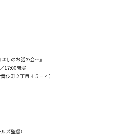
口はしのお話の会～』
場／17:00開演
歌舞伎町２丁目４５－４）
ールズ監督）