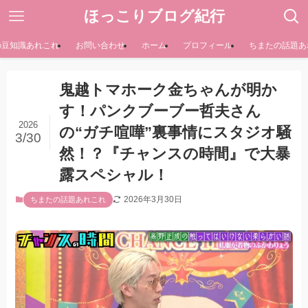
ほっこりブログ紀行
の豆知識あれこれ
お問い合わせ
ホーム
プロフィール
ちまたの話題あ
鬼越トマホーク金ちゃんが明か
す！パンクブーブー哲夫さん
2026
の“ガチ喧嘩”裏事情にスタジオ騒
3/30
然！？『チャンスの時間』で大暴
露スペシャル！
2026年3月30日
ちまたの話題あれこれ