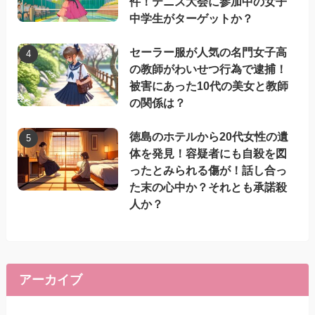
件！テニス大会に参加中の女子
中学生がターゲットか？
セーラー服が人気の名門女子高
の教師がわいせつ行為で逮捕！
被害にあった10代の美女と教師
の関係は？
徳島のホテルから20代女性の遺
体を発見！容疑者にも自殺を図
ったとみられる傷が！話し合っ
た末の心中か？それとも承諾殺
人か？
アーカイブ