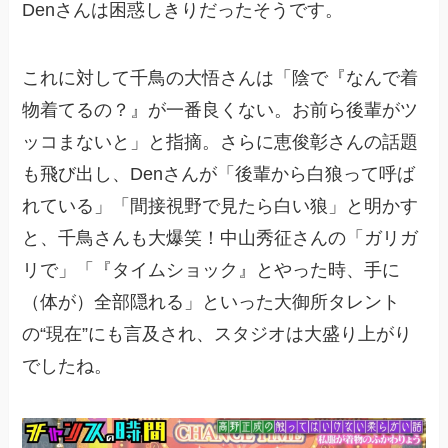
Denさんは困惑しきりだったそうです。
これに対して千鳥の大悟さんは「陰で『なんで着
物着てるの？』が一番良くない。お前ら後輩がツ
ッコまないと」と指摘。さらに恵俊彰さんの話題
も飛び出し、Denさんが「後輩から白狼って呼ば
れている」「間接視野で見たら白い狼」と明かす
と、千鳥さんも大爆笑！中山秀征さんの「ガリガ
リで」「『タイムショック』とやった時、手に
（体が）全部隠れる」といった大御所タレント
の“現在”にも言及され、スタジオは大盛り上がり
でしたね。