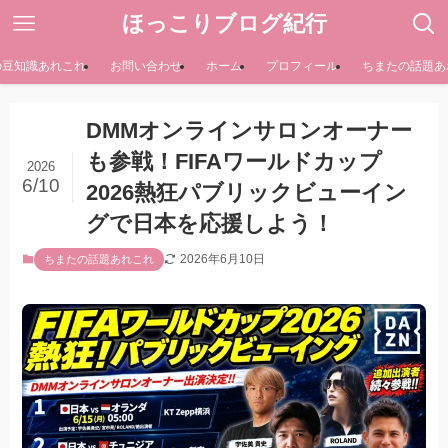
ほっこりブログ紀行
の豆知識あれこれ
お問い合わせ
ホーム
プロフィール
ちまたの話題あ
DMMオンラインサロンオーナー
も参戦！FIFAワールドカップ
2026
6/10
2026熱狂パブリックビューイン
グで日本を応援しよう！
2026年6月10日
ちまたの話題あれこれ