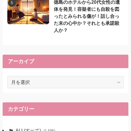
徳島のホテルから20代女性の遺
体を発見！容疑者にも自殺を図
ったとみられる傷が！話し合っ
た末の心中か？それとも承諾殺
人か？
アーカイブ
ア
ー
カ
イ
ブ
カテゴリー
ALL(すべて)
(1,585)