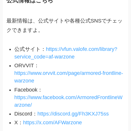
公式情報はこちら
最新情報は、公式サイトや各種公式SNSでチェッ
クできますよ。
公式サイト：
https://vfun.valofe.com/library?
service_code=af-warzone
ORVVIT：
https://www.orvvit.com/page/armored-frontline-
warzone
Facebook：
https://www.facebook.com/ArmoredFrontlineW
arzone/
Discord：
https://discord.gg/Fh3KXJ75ss
X：
https://x.com/AFWarzone