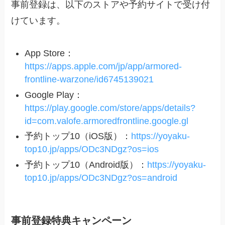
事前登録は、以下のストアや予約サイトで受け付
けています。
App Store：
https://apps.apple.com/jp/app/armored-
frontline-warzone/id6745139021
Google Play：
https://play.google.com/store/apps/details?
id=com.valofe.armoredfrontline.google.gl
予約トップ10（iOS版）：
https://yoyaku-
top10.jp/apps/ODc3NDgz?os=ios
予約トップ10（Android版）：
https://yoyaku-
top10.jp/apps/ODc3NDgz?os=android
事前登録特典キャンペーン