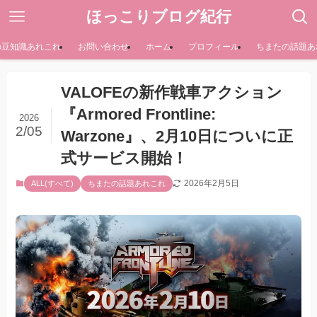
ほっこりブログ紀行
の豆知識あれこれ
お問い合わせ
ホーム
プロフィール
ちまたの話題あ
VALOFEの新作戦車アクション
『Armored Frontline:
2026
2/05
Warzone』、2月10日についに正
式サービス開始！
2026年2月5日
ALL(すべて)
ちまたの話題あれこれ