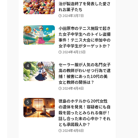
治が製造終了を発表した愛さ
れお菓子たち
2024年3月7日
小田原市のテニス施設で起き
た女子中学生へのトイレ盗撮
事件！テニス大会に参加中の
女子中学生がターゲットか？
2024年4月15日
セーラー服が人気の名門女子
高の教師がわいせつ行為で逮
捕！被害にあった10代の美
女と教師の関係は？
2024年4月4日
徳島のホテルから20代女性
の遺体を発見！容疑者にも自
殺を図ったとみられる傷が！
話し合った末の心中か？それ
とも承諾殺人か？
2024年4月6日