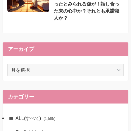
ったとみられる傷が！話し合っ
た末の心中か？それとも承諾殺
人か？
アーカイブ
ア
ー
カ
イ
ブ
カテゴリー
ALL(すべて)
(1,585)