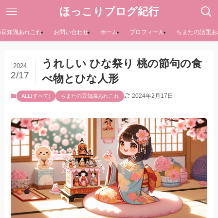
ほっこりブログ紀行
の豆知識あれこれ
お問い合わせ
ホーム
プロフィール
ちまたの話題あ
うれしい ひな祭り 桃の節句の食
2024
2/17
べ物とひな人形
2024年2月17日
ALL(すべて)
ちまたの豆知識あれこれ