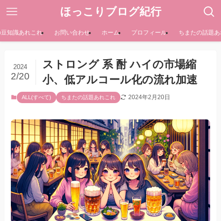
ほっこりブログ紀行
の豆知識あれこれ
お問い合わせ
ホーム
プロフィール
ちまたの話題あ
ストロング 系 酎 ハイの市場縮
2024
2/20
小、低アルコール化の流れ加速
2024年2月20日
ALL(すべて)
ちまたの話題あれこれ