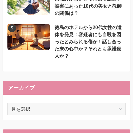
被害にあった10代の美女と教師
の関係は？
徳島のホテルから20代女性の遺
体を発見！容疑者にも自殺を図
ったとみられる傷が！話し合っ
た末の心中か？それとも承諾殺
人か？
アーカイブ
ア
ー
カ
イ