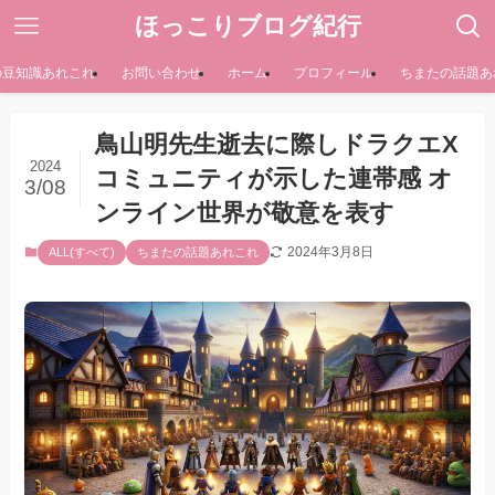
ほっこりブログ紀行
の豆知識あれこれ
お問い合わせ
ホーム
プロフィール
ちまたの話題あ
鳥山明先生逝去に際しドラクエX
2024
コミュニティが示した連帯感 オ
3/08
ンライン世界が敬意を表す
2024年3月8日
ALL(すべて)
ちまたの話題あれこれ