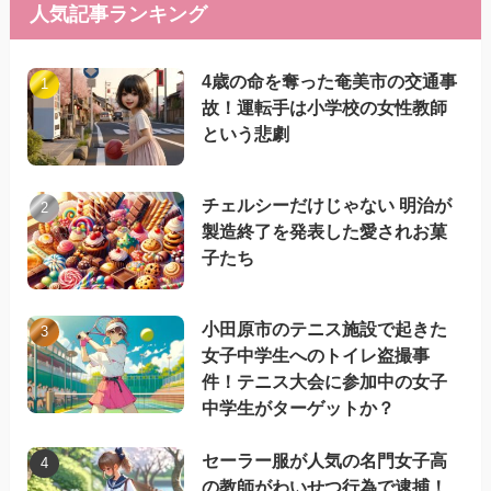
人気記事ランキング
4歳の命を奪った奄美市の交通事
故！運転手は小学校の女性教師
という悲劇
チェルシーだけじゃない 明治が
製造終了を発表した愛されお菓
子たち
小田原市のテニス施設で起きた
女子中学生へのトイレ盗撮事
件！テニス大会に参加中の女子
中学生がターゲットか？
セーラー服が人気の名門女子高
の教師がわいせつ行為で逮捕！