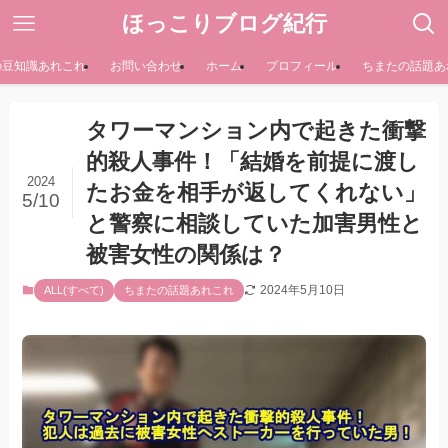
ほっこりブログ紀行
の豆知識あれこれ
お問い合わせ
ホーム
プロフィール
ちまたの話題あ
タワーマンション内で起きた衝撃
的殺人事件！「結婚を前提に渡し
2024
たお金を相手が返してくれない」
5/10
と警察に相談していた加害男性と
被害女性の関係は？
2024年5月10日
ALL(すべて)
ちまたの話題あれこれ