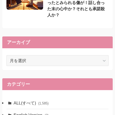
ったとみられる傷が！話し合っ
た末の心中か？それとも承諾殺
人か？
アーカイブ
ア
ー
カ
イ
ブ
カテゴリー
ALL(すべて)
(1,585)