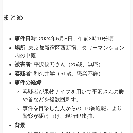
まとめ
事件日時
: 2024年5月8日、午前3時10分頃
場所
: 東京都新宿区西新宿、タワーマンション
内の中庭
被害者
: 平沢俊乃さん（25歳、無職）
容疑者
: 和久井学（51歳、職業不詳）
事件の経緯
:
容疑者が果物ナイフを用いて平沢さんの腹
や首などを複数回刺す。
事件を目撃した人からの110番通報により
警察が駆けつけ、現行犯逮捕。
背景
: