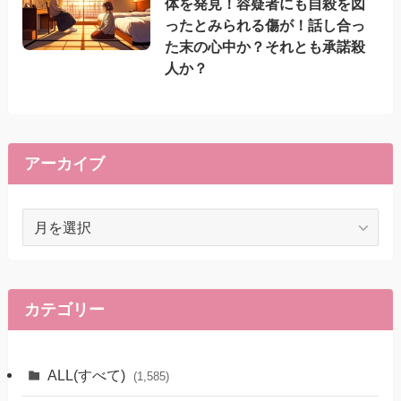
体を発見！容疑者にも自殺を図
ったとみられる傷が！話し合っ
た末の心中か？それとも承諾殺
人か？
アーカイブ
ア
ー
カ
イ
ブ
カテゴリー
ALL(すべて)
(1,585)