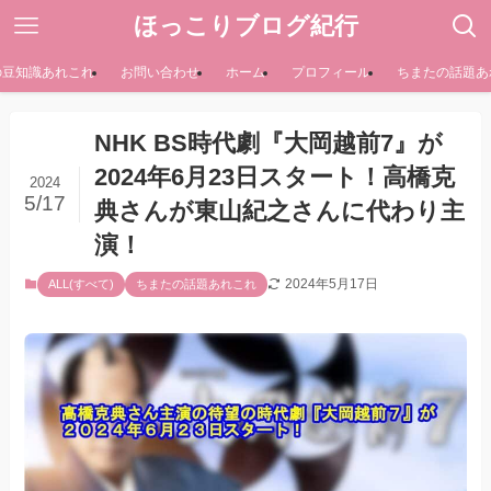
ほっこりブログ紀行
の豆知識あれこれ
お問い合わせ
ホーム
プロフィール
ちまたの話題あ
NHK BS時代劇『大岡越前7』が
2024年6月23日スタート！高橋克
2024
5/17
典さんが東山紀之さんに代わり主
演！
2024年5月17日
ALL(すべて)
ちまたの話題あれこれ