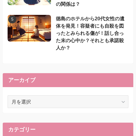
の関係は？
徳島のホテルから20代女性の遺
体を発見！容疑者にも自殺を図
ったとみられる傷が！話し合っ
た末の心中か？それとも承諾殺
人か？
アーカイブ
ア
ー
カ
イ
ブ
カテゴリー