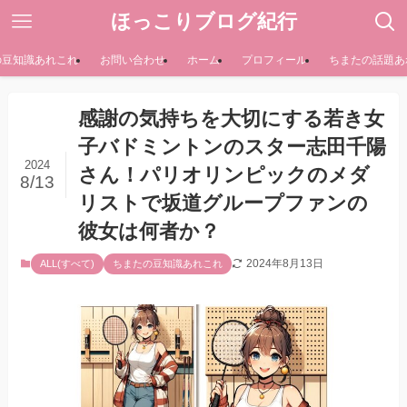
ほっこりブログ紀行
の豆知識あれこれ
お問い合わせ
ホーム
プロフィール
ちまたの話題あ
感謝の気持ちを大切にする若き女
子バドミントンのスター志田千陽
2024
さん！パリオリンピックのメダ
8/13
リストで坂道グループファンの
彼女は何者か？
2024年8月13日
ALL(すべて)
ちまたの豆知識あれこれ