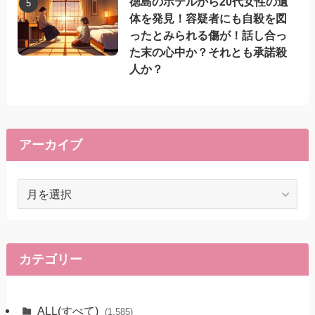
徳島のホテルから20代女性の遺
体を発見！容疑者にも自殺を図
ったとみられる傷が！話し合っ
た末の心中か？それとも承諾殺
人か？
アーカイブ
ア
ー
カ
イ
ブ
カテゴリー
ALL(すべて)
(1,585)