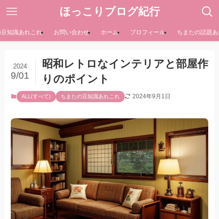
ほっこりブログ紀行
の豆知識あれこれ
お問い合わせ
ホーム
プロフィール
ちまたの話題あ
昭和レトロなインテリアと部屋作
2024
9/01
りのポイント
2024年9月1日
ALL(すべて)
ちまたの豆知識あれこれ