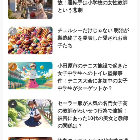
故！運転手は小学校の女性教師
という悲劇
チェルシーだけじゃない 明治が
製造終了を発表した愛されお菓
子たち
小田原市のテニス施設で起きた
女子中学生へのトイレ盗撮事
件！テニス大会に参加中の女子
中学生がターゲットか？
セーラー服が人気の名門女子高
の教師がわいせつ行為で逮捕！
被害にあった10代の美女と教師
の関係は？