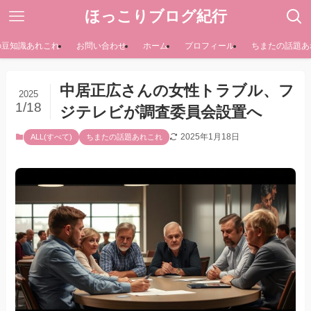
ほっこりブログ紀行
の豆知識あれこれ
お問い合わせ
ホーム
プロフィール
ちまたの話題あ
中居正広さんの女性トラブル、フ
2025
1/18
ジテレビが調査委員会設置へ
2025年1月18日
ALL(すべて)
ちまたの話題あれこれ