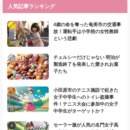
人気記事ランキング
4歳の命を奪った奄美市の交通事
故！運転手は小学校の女性教師
という悲劇
チェルシーだけじゃない 明治が
製造終了を発表した愛されお菓
子たち
小田原市のテニス施設で起きた
女子中学生へのトイレ盗撮事
件！テニス大会に参加中の女子
中学生がターゲットか？
セーラー服が人気の名門女子高