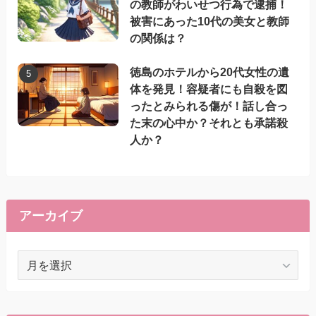
の教師がわいせつ行為で逮捕！
被害にあった10代の美女と教師
の関係は？
徳島のホテルから20代女性の遺
体を発見！容疑者にも自殺を図
ったとみられる傷が！話し合っ
た末の心中か？それとも承諾殺
人か？
アーカイブ
ア
ー
カ
イ